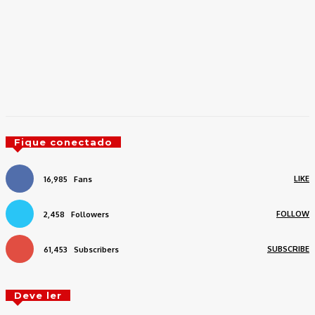
Fique conectado
LIKE
16,985
Fans
FOLLOW
2,458
Followers
SUBSCRIBE
61,453
Subscribers
Deve ler