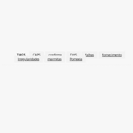
Fonte Link
TAGS
CAPS
confirma
DHS
falhas
fornecimento
Irregularidades
marmitas
Pompeia
Facebook
Twitter
Pinterest
WhatsApp