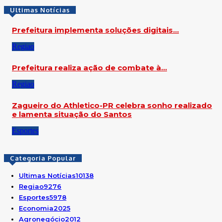
Ultimas Notícias
Prefeitura implementa soluções digitais…
Regiao
Prefeitura realiza ação de combate à…
Regiao
Zagueiro do Athletico-PR celebra sonho realizado
e lamenta situação do Santos
Esportes
Categoria Popular
Ultimas Notícias
10138
Regiao
9276
Esportes
5978
Economia
2025
Agronegócio
2012