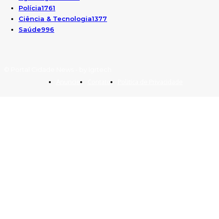
Polícia
1761
Ciência & Tecnologia
1377
Saúde
996
© Portal Cidade News - by Igrtech
Anuncie
Contato
Politica de Privacidade