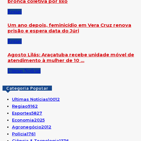
bronca coletiva por lixo
Regiao
Um ano depois, feminicídio em Vera Cruz renova
prisão e espera data do Júri
Regiao
Agosto Lilás: Araçatuba recebe unidade móvel de
atendimento à mulher de 10 …
Ultimas Notícias
Categoria Popular
Ultimas Notícias
10012
Regiao
9162
Esportes
5827
Economia
2025
Agronegócio
2012
Polícia
1761
Ciência & Tecnologia
1376