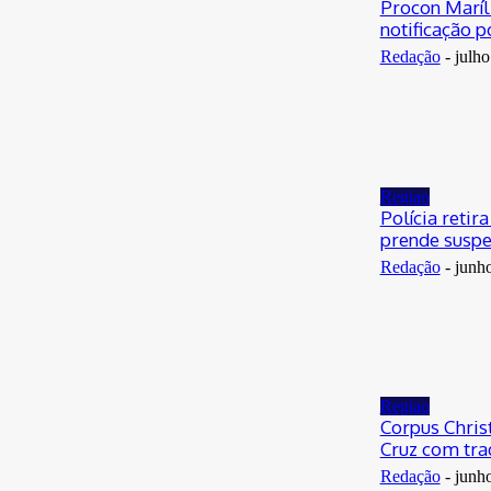
Procon Maríl
notificação 
Redação
-
julho
Regiao
Polícia retir
prende suspei
Redação
-
junh
Regiao
Corpus Christ
Cruz com trad
Redação
-
junh