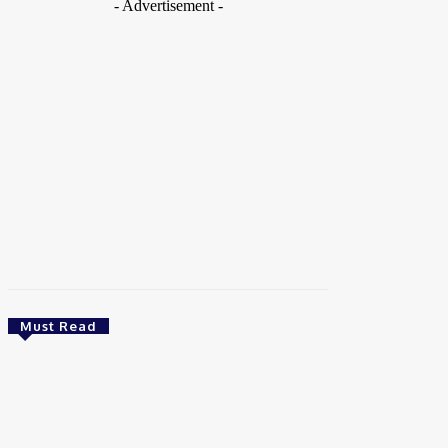
- Advertisement -
Must Read
Esportes
Análise: São Paulo vive filme repetido no
Brasileiro e vê pressão aumentar