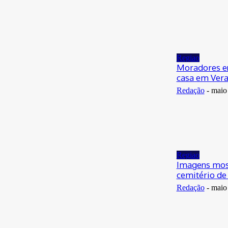
Regiao
Moradores e
casa em Vera
Redação
-
maio
Regiao
Imagens mos
cemitério de
Redação
-
maio