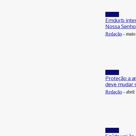
Regiao
Emdurb inter
Nossa Senhor
Redação
-
maio
Regiao
Proteção a a
deve mudar s
Redação
-
abril
Regiao