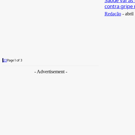
Saúde vai às
contra gripe 
Redação
-
abril
1
2
3
Page 1 of 3
- Advertisement -