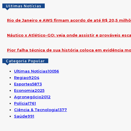
Ultimas Notícias
Rio de Janeiro e AWS firmam acordo de até R$ 20,5 milh
Náutico x Atlético-GO: veja onde assistir e prováveis esc
Pior falha técnica de sua história coloca em evidência m
Categoria Popular
Ultimas Notícias
10056
Regiao
9204
Esportes
5873
Economia
2025
Agronegócio
2012
Polícia
1761
Ciência & Tecnologia
1377
Saúde
991