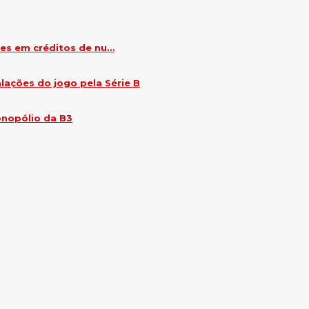
ões em créditos de nu…
alações do jogo pela Série B
onopólio da B3