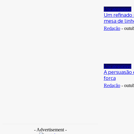
Uncategorized
Um refinado 
mesa de linh
Redação
-
outu
Uncategorized
A persuasão 
força
Redação
-
outu
- Advertisement -