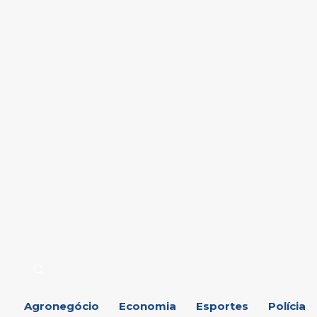
otícias
Região
Agronegócio
Economia
Esporte
Agronegócio
Economia
Esportes
Polícia