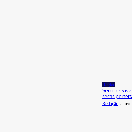
agosto 7, 2026
Esportes
Náutico x Atlético-GO: veja onde assistir e
prováveis escalações do jogo pela Série B
agosto 7, 2026
Ultimas
Notícias
Pior falha técnica de sua história coloca em
evidência monopólio da B3
agosto 7, 2026
Regiao
Sempre-viva: 
secas perfei
Redação
-
nove