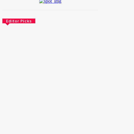
Editor Picks
Esportes
Laudo aponta que Brandon Clarke, jogador
da NBA, teve morte por overdose acidental
agosto 7, 2026
Ultimas Notícias
Rio de Janeiro e AWS firmam acordo de até
R$ 20,5 milhões em créditos de nu…
agosto 7, 2026
Esportes
Náutico x Atlético-GO: veja onde assistir e
prováveis escalações do jogo pela Série B