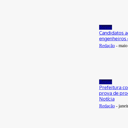
Regiao
Candidatos a
engenheiros 
Redação
-
maio
Regiao
Prefeitura c
prova de proc
Notícia
Redação
-
janei