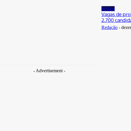
Regiao
Vagas de pro
2.700 candid
Redação
-
deze
- Advertisement -