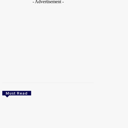
- Advertisement -
Must Read
Ultimas Notícias
Dino aciona PF após TCU apontar R$ 55,4
milhões em emendas suspeitas