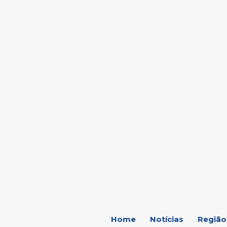
C
19.7
Marília
Home
Notícias
Região