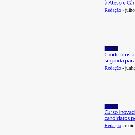
à Alesp e Câm
Redação
-
julho
Regiao
Candidatos a
segunda para 
Redação
-
junh
Regiao
Curso inovad
candidatos p
Redação
-
maio