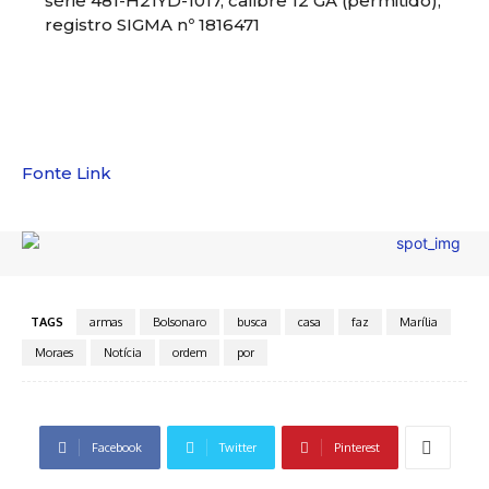
série 481-H21YD-1017, calibre 12 GA (permitido),
registro SIGMA nº 1816471
Fonte Link
TAGS
armas
Bolsonaro
busca
casa
faz
Marília
Moraes
Notícia
ordem
por
Facebook
Twitter
Pinterest