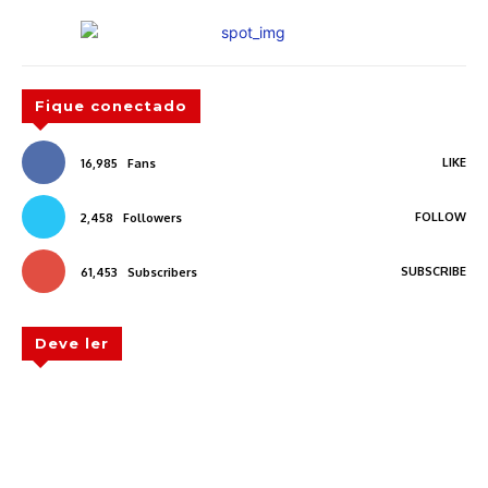
Fique conectado
LIKE
16,985
Fans
FOLLOW
2,458
Followers
SUBSCRIBE
61,453
Subscribers
Deve ler