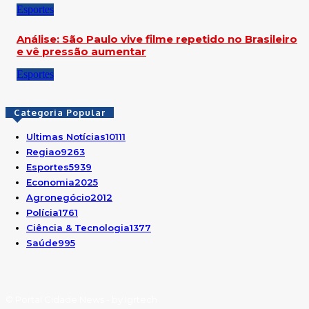
Esportes
Análise: São Paulo vive filme repetido no Brasileiro
e vê pressão aumentar
Esportes
Categoria Popular
Ultimas Notícias
10111
Regiao
9263
Esportes
5939
Economia
2025
Agronegócio
2012
Polícia
1761
Ciência & Tecnologia
1377
Saúde
995
© Portal Cidade News - by Igrtech