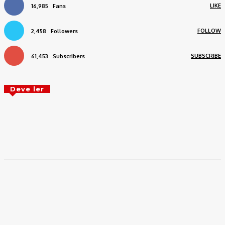
LIKE
16,985
Fans
FOLLOW
2,458
Followers
SUBSCRIBE
61,453
Subscribers
Deve ler
Palmeiras não perde para o Inter há quatro
jogos; veja retrospecto