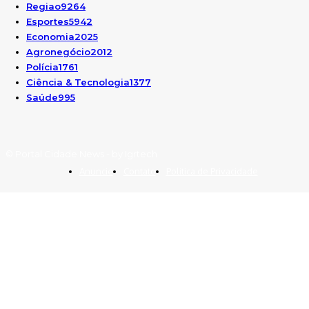
Regiao
9264
Esportes
5942
Economia
2025
Agronegócio
2012
Polícia
1761
Ciência & Tecnologia
1377
Saúde
995
© Portal Cidade News - by Igrtech
Anuncie
Contato
Politica de Privacidade