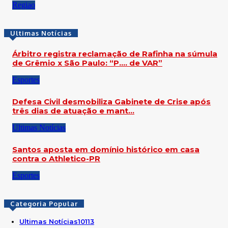
Regiao
Ultimas Notícias
Árbitro registra reclamação de Rafinha na súmula
de Grêmio x São Paulo: “P…. de VAR”
Esportes
Defesa Civil desmobiliza Gabinete de Crise após
três dias de atuação e mant…
Ultimas Notícias
Santos aposta em domínio histórico em casa
contra o Athletico-PR
Esportes
Categoria Popular
Ultimas Notícias
10113