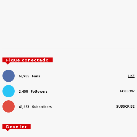
Fique conectado
LIKE
16,985
Fans
FOLLOW
2,458
Followers
SUBSCRIBE
61,453
Subscribers
Deve ler