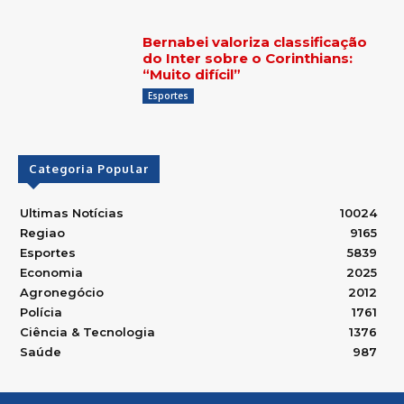
Bernabei valoriza classificação
do Inter sobre o Corinthians:
“Muito difícil”
Esportes
Categoria Popular
Ultimas Notícias
10024
Regiao
9165
Esportes
5839
Economia
2025
Agronegócio
2012
Polícia
1761
Ciência & Tecnologia
1376
Saúde
987