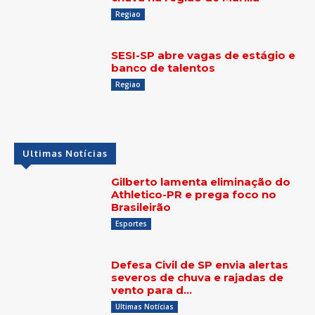
Regiao
SESI-SP abre vagas de estágio e
banco de talentos
Regiao
Ultimas Notícias
Gilberto lamenta eliminação do
Athletico-PR e prega foco no
Brasileirão
Esportes
Defesa Civil de SP envia alertas
severos de chuva e rajadas de
vento para d…
Ultimas Notícias