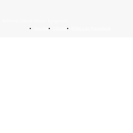
© Portal Cidade News - by Igrtech
Anuncie
Contato
Politica de Privacidade