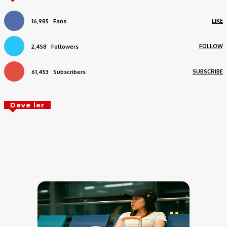
LIKE
16,985
Fans
FOLLOW
2,458
Followers
SUBSCRIBE
61,453
Subscribers
Deve ler
Serralheiro procurado por furto qualificado é
preso pela PM em Garça • Marília Notícia