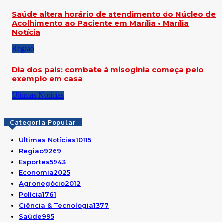
Saúde altera horário de atendimento do Núcleo de
Acolhimento ao Paciente em Marília • Marília
Notícia
Regiao
Dia dos pais: combate à misoginia começa pelo
exemplo em casa
Ultimas Notícias
Categoria Popular
Ultimas Notícias
10115
Regiao
9269
Esportes
5943
Economia
2025
Agronegócio
2012
Polícia
1761
Ciência & Tecnologia
1377
Saúde
995