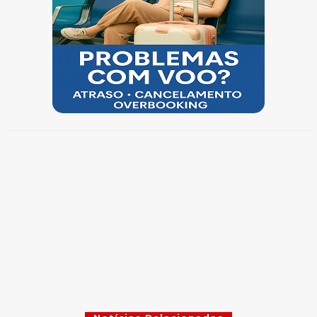
Homem tenta fugir da PM e acaba preso com
cocaína na zona sul de Marília • Marília Notícia
Saúde altera horário de atendimento do Núcleo de
Acolhimento ao Paciente em Marília • Marília Notícia
Dia dos pais: combate à misoginia começa pelo
exemplo em casa