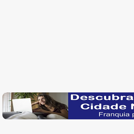
de 2019 e 2024, quando o tema ainda não tinha
definição pelo Supremo, mas a confederação teve
agora seu último recurso rejeitado.
Outro recurso nesse sentido já havia sido negado na
semana passada no RE 1.276.977. As duas decisões
determinam o trânsito em julgado do tema, fechando
caminho para novos recursos.
Fonte Link