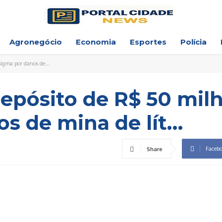
Agronegócio
Economia
Esportes
Polícia
igma por danos de...
epósito de R$ 50 mil
s de mina de lít…
Faceb
Share