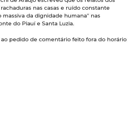
schi de Araújo escreveu que os relatos dos
 rachaduras nas casas e ruído constante
o massiva da dignidade humana” nas
te do Piauí e Santa Luzia.
o pedido de comentário feito fora do horário