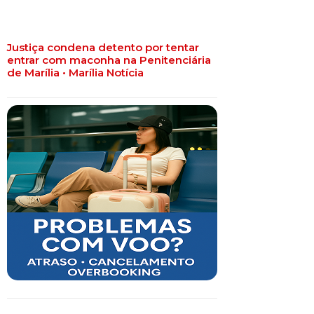
Justiça condena detento por tentar
entrar com maconha na Penitenciária
de Marília • Marília Notícia