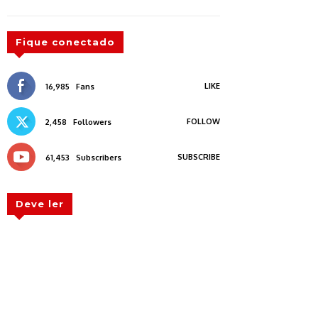
Fique conectado
LIKE
16,985
Fans
FOLLOW
2,458
Followers
SUBSCRIBE
61,453
Subscribers
Deve ler