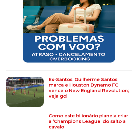
Ex-Santos, Guilherme Santos
marca e Houston Dynamo FC
vence o New England Revolution;
veja gol
Como este bilionário planeja criar
a ‘Champions League’ do salto a
cavalo