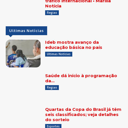
tráfico internacional • Marília
Notícia
Regiao
Ultimas Notícias
Ideb mostra avanço da
educação básica no país
Ultimas Notícias
Saúde dá início à programação
da…
Regiao
Quartas da Copa do Brasil já têm
seis classificados; veja detalhes
do sorteio
Esportes