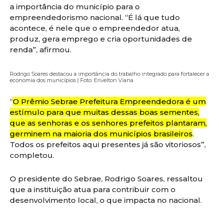
a importância do município para o
empreendedorismo nacional. “É lá que tudo
acontece, é nele que o empreendedor atua,
produz, gera emprego e cria oportunidades de
renda”, afirmou.
Rodrigo Soares destacou a importância do trabalho integrado para fortalecer a
economia dos municípios | Foto: Erivelton Viana
“
O Prêmio Sebrae Prefeitura Empreendedora é um
estímulo para que muitas dessas boas sementes,
que as senhoras e os senhores prefeitos plantaram,
germinem na maioria dos municípios brasileiros
.
Todos os prefeitos aqui presentes já são vitoriosos”,
completou.
O presidente do Sebrae, Rodrigo Soares, ressaltou
que a instituição atua para contribuir com o
desenvolvimento local, o que impacta no nacional.