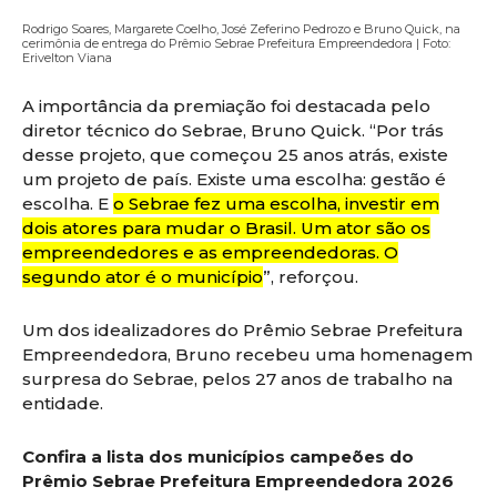
Rodrigo Soares, Margarete Coelho, José Zeferino Pedrozo e Bruno Quick, na
cerimônia de entrega do Prêmio Sebrae Prefeitura Empreendedora | Foto:
Erivelton Viana
A importância da premiação foi destacada pelo
diretor técnico do Sebrae, Bruno Quick. “Por trás
desse projeto, que começou 25 anos atrás, existe
um projeto de país. Existe uma escolha: gestão é
escolha. E
o Sebrae fez uma escolha, investir em
dois atores para mudar o Brasil. Um ator são os
empreendedores e as empreendedoras. O
segundo ator é o município
”, reforçou.
Um dos idealizadores do Prêmio Sebrae Prefeitura
Empreendedora, Bruno recebeu uma homenagem
surpresa do Sebrae, pelos 27 anos de trabalho na
entidade.
Confira a lista dos municípios campeões do
Prêmio Sebrae Prefeitura Empreendedora 2026