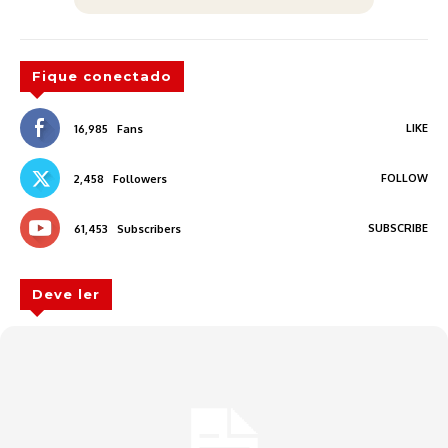
Fique conectado
LIKE
16,985
Fans
FOLLOW
2,458
Followers
SUBSCRIBE
61,453
Subscribers
Deve ler