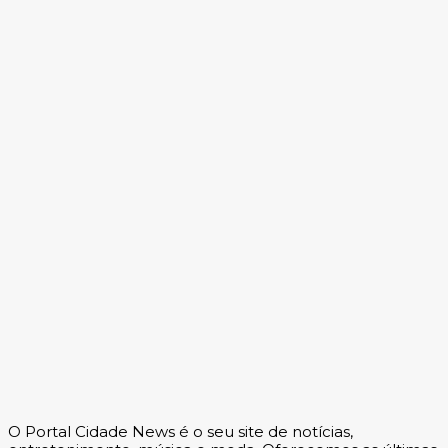
Dino aciona PF após TCU apontar R$ 55,4 milhões 
emendas suspeitas
Vasco anuncia contratação de atacante argentino e
River Plate
O Portal Cidade News é o seu site de notícias,