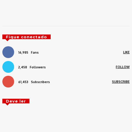
Fique conectado
LIKE
16,985
Fans
FOLLOW
2,458
Followers
SUBSCRIBE
61,453
Subscribers
Deve ler
Volta às aulas: veja como manter a rotina
saudável das crianças durante o p…