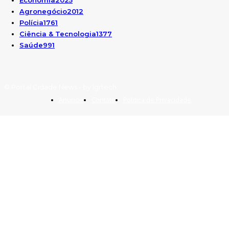
Economia
2025
Agronegócio
2012
Polícia
1761
Ciência & Tecnologia
1377
Saúde
991
© Portal Cidade News - by Igrtech
Anuncie
Contato
Politica de Privacidade