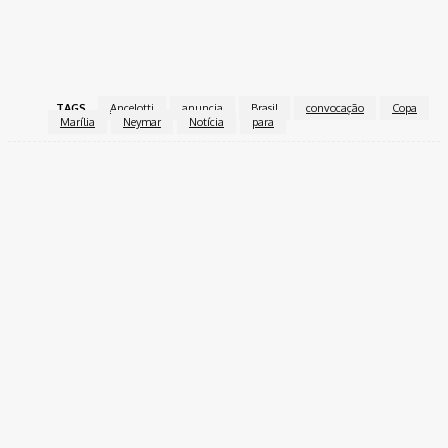
TAGS
Ancelotti
anuncia
Brasil
convocação
Copa
Marília
Neymar
Notícia
para
Facebook
Twitter
Pinterest
WhatsApp