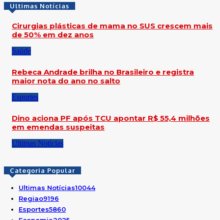
Ultimas Notícias
Cirurgias plásticas de mama no SUS crescem mais
de 50% em dez anos
Saúde
Rebeca Andrade brilha no Brasileiro e registra
maior nota do ano no salto
Esportes
Dino aciona PF após TCU apontar R$ 55,4 milhões
em emendas suspeitas
Ultimas Notícias
Categoria Popular
Ultimas Notícias
10044
Regiao
9196
Esportes
5860