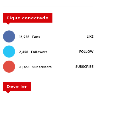
Fique conectado
LIKE
16,985
Fans
FOLLOW
2,458
Followers
SUBSCRIBE
61,453
Subscribers
Deve ler