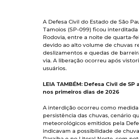
A Defesa Civil do Estado de São Pa
Tamoios (SP-099) ficou interditad
Rodovia, entre a noite de quarta-fei
devido ao alto volume de chuvas re
deslizamentos e quedas de barrei
via. A liberação ocorreu após visto
usuários.
LEIA TAMBÉM: Defesa Civil de SP 
nos primeiros dias de 2026
A interdição ocorreu como medida d
persistência das chuvas, cenário qu
meteorológicos emitidos pela Defesa
indicavam a possibilidade de chuv
Paraíba e no Litoral Norte, com po