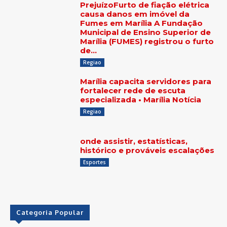
PrejuízoFurto de fiação elétrica
causa danos em imóvel da
Fumes em Marília A Fundação
Municipal de Ensino Superior de
Marília (FUMES) registrou o furto
de...
Regiao
Marília capacita servidores para
fortalecer rede de escuta
especializada • Marília Notícia
Regiao
onde assistir, estatísticas,
histórico e prováveis escalações
Esportes
Categoria Popular