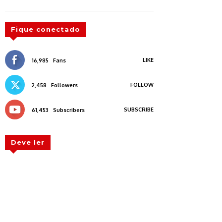
Fique conectado
LIKE
16,985
Fans
FOLLOW
2,458
Followers
SUBSCRIBE
61,453
Subscribers
Deve ler