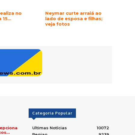
realiza no
Neymar curte arraiá ao
a 15…
lado de esposa e filhas;
veja fotos
Categoria Popular
cepciona
Ultimas Notícias
10072
icos…
Regiao
9239