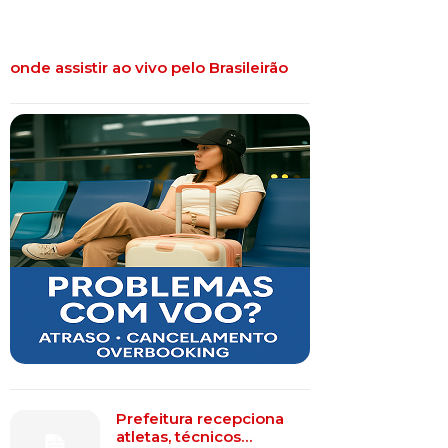
onde assistir ao vivo pelo Brasileirão
Prefeitura recepciona
atletas, técnicos…