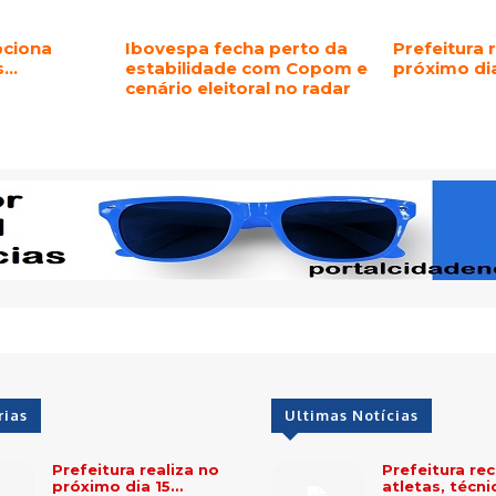
pciona
Ibovespa fecha perto da
Prefeitura 
os…
estabilidade com Copom e
próximo di
cenário eleitoral no radar
rias
Ultimas Notícias
Prefeitura realiza no
Prefeitura re
próximo dia 15…
atletas, técn