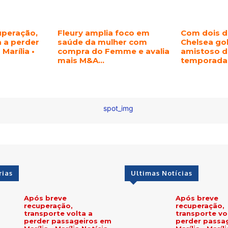
uperação,
Fleury amplia foco em
Com dois d
a a perder
saúde da mulher com
Chelsea gol
Marília •
compra do Femme e avalia
amistoso d
mais M&A…
temporada 
rias
Ultimas Notícias
Após breve
Após breve
recuperação,
recuperação,
transporte volta a
transporte vo
perder passageiros em
perder passa