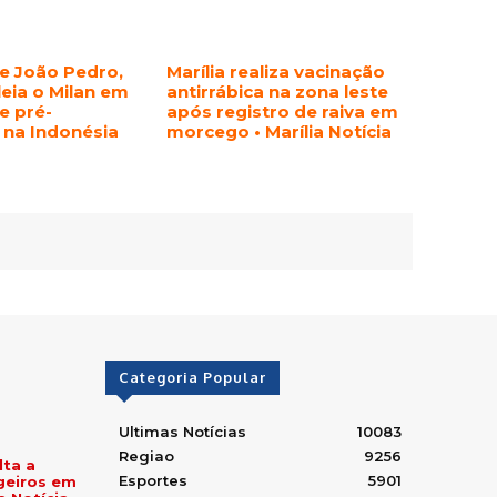
e João Pedro,
Marília realiza vacinação
eia o Milan em
antirrábica na zona leste
e pré-
após registro de raiva em
na Indonésia
morcego • Marília Notícia
Categoria Popular
Ultimas Notícias
10083
Regiao
9256
lta a
Esportes
5901
geiros em