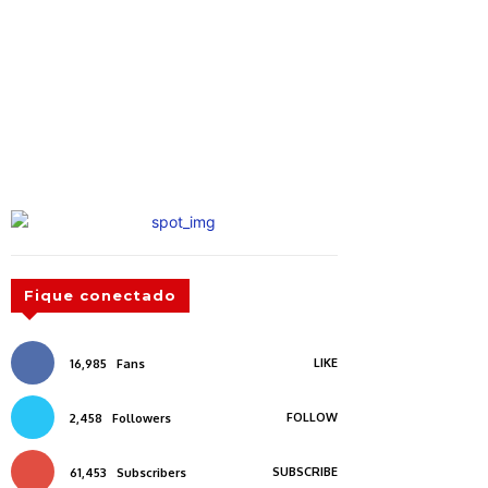
Fique conectado
LIKE
16,985
Fans
FOLLOW
2,458
Followers
SUBSCRIBE
61,453
Subscribers