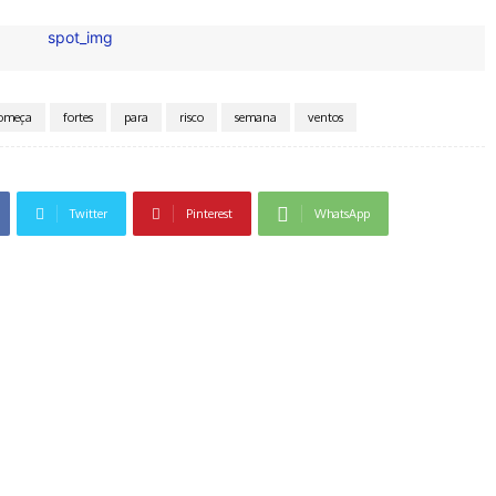
omeça
fortes
para
risco
semana
ventos
Twitter
Pinterest
WhatsApp