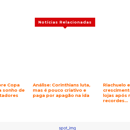
Notícias Relacionadas
bre Copa
Análise: Corinthians luta,
Riachuelo 
a sonho de
mas é pouco criativo e
cresciment
rtadores
paga por apagão na ida
lojas após 
recordes…