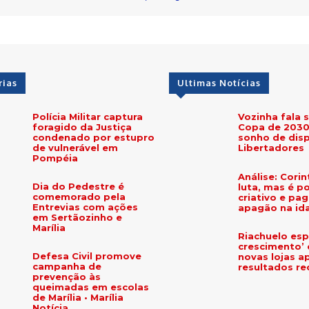
rias
Ultimas Notícias
Polícia Militar captura
Vozinha fala 
foragido da Justiça
Copa de 2030 
condenado por estupro
sonho de disp
de vulnerável em
Libertadores
Pompéia
Análise: Corin
Dia do Pedestre é
luta, mas é p
comemorado pela
criativo e pa
Entrevias com ações
apagão na id
em Sertãozinho e
Marília
Riachuelo es
crescimento’
Defesa Civil promove
novas lojas a
campanha de
resultados r
prevenção às
queimadas em escolas
de Marília • Marília
Notícia