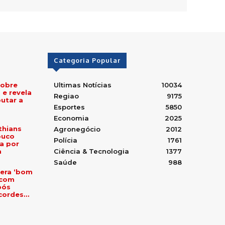
Categoria Popular
sobre
Ultimas Notícias
10034
e revela
Regiao
9175
utar a
Esportes
5850
Economia
2025
thians
Agronegócio
2012
ouco
Polícia
1761
ga por
a
Ciência & Tecnologia
1377
Saúde
988
pera ‘bom
 com
pós
ecordes…