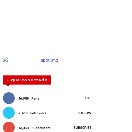
Fique conectado
LIKE
16,985
Fans
FOLLOW
2,458
Followers
SUBSCRIBE
61,453
Subscribers