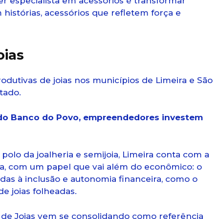
“Ser especialista em acessórios é transformar
istórias, acessórios que refletem força e
oias
odutivas de joias nos municípios de Limeira e São
tado.
do Banco do Povo, empreendedores investem
lo da joalheria e semijoia, Limeira conta com a
oia, com um papel que vai além do econômico: o
adas à inclusão e autonomia financeira, como o
 joias folheadas.
L de Joias vem se consolidando como referência