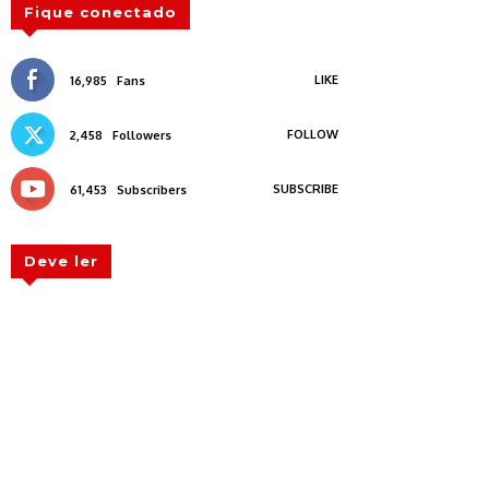
Fique conectado
LIKE
16,985
Fans
FOLLOW
2,458
Followers
SUBSCRIBE
61,453
Subscribers
Deve ler