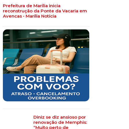
Prefeitura de Marília inicia
reconstrução da Ponte da Vacaria em
Avencas • Marília Notícia
Diniz se diz ansioso por
renovação de Memphis:
“Muito perto de