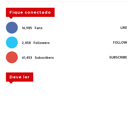
Fique conectado
LIKE
16,985
Fans
FOLLOW
2,458
Followers
SUBSCRIBE
61,453
Subscribers
Deve ler