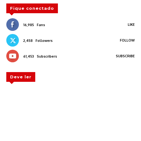
Fique conectado
LIKE
16,985
Fans
FOLLOW
2,458
Followers
SUBSCRIBE
61,453
Subscribers
Deve ler