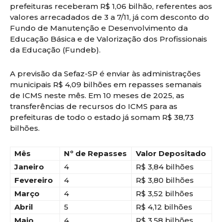
prefeituras receberam R$ 1,06 bilhão, referentes aos
valores arrecadados de 3 a 7/11, já com desconto do
Fundo de Manutenção e Desenvolvimento da
Educação Básica e de Valorização dos Profissionais
da Educação (Fundeb).
A previsão da Sefaz-SP é enviar às administrações
municipais R$ 4,09 bilhões em repasses s​emanais
de ICMS neste mês. Em 10 meses de 2025, as
transferências de recursos do ICMS para as
prefeituras de todo o estado já somam R$ 38,73
bilhões.
Mês
Nº de Repasses
Valor Depositado
Janeiro
4
R$ 3,84 bilhões
Fevereiro
4
R$ 3,80 bilhões
Março
4
R$ 3,52 bilhões
Abril
5
R$ 4,12 bilhões
Maio
4
R$ 3,58 bilhões