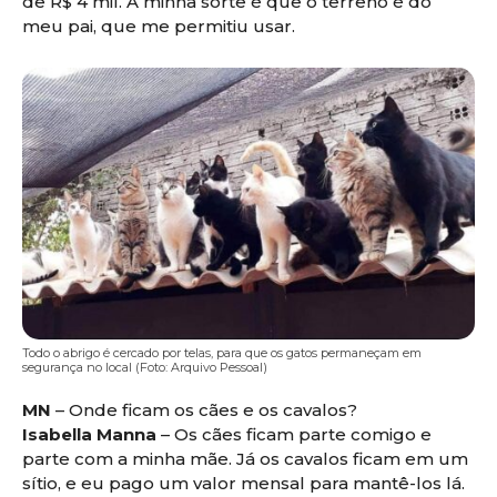
de R$ 4 mil. A minha sorte é que o terreno é do
meu pai, que me permitiu usar.
Todo o abrigo é cercado por telas, para que os gatos permaneçam em
segurança no local (Foto: Arquivo Pessoal)
MN
– Onde ficam os cães e os cavalos?
Isabella Manna
– Os cães ficam parte comigo e
parte com a minha mãe. Já os cavalos ficam em um
sítio, e eu pago um valor mensal para mantê-los lá.