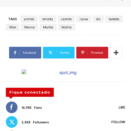
TAGS
animal
ativista
carente
causa
diz
Isabella
Mais
Manna
Marília
Notícia
Facebook
Twitter
Pinterest
Fique conectado
LIKE
16,985
Fans
FOLLOW
2,458
Followers