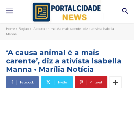
Home
Regiao
'A causa animal é a mais carente', diz a ativista Isabella
Manna...
‘A causa animal é a mais
carente’, diz a ativista Isabella
Manna • Marília Notícia
Facebook
Twitter
Pinterest