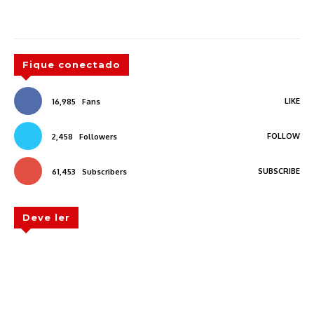
Fique conectado
LIKE
16,985
Fans
FOLLOW
2,458
Followers
SUBSCRIBE
61,453
Subscribers
Deve ler