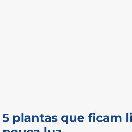
Home
Regiao
5 plantas que ficam lindas com pouco espaço e pouca luz
5 plantas que ficam 
pouca luz