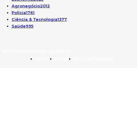
Agronegócio
2012
Polícia
1761
Ciência & Tecnologia
1377
Saúde
995
© Portal Cidade News - by Igrtech
Anuncie
Contato
Politica de Privacidade