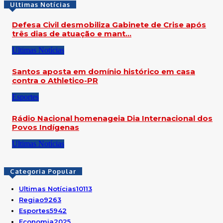
Ultimas Notícias
Defesa Civil desmobiliza Gabinete de Crise após
três dias de atuação e mant…
Ultimas Notícias
Santos aposta em domínio histórico em casa
contra o Athletico-PR
Esportes
Rádio Nacional homenageia Dia Internacional dos
Povos Indígenas
Ultimas Notícias
Categoria Popular
Ultimas Notícias
10113
Regiao
9263
Esportes
5942
Economia
2025