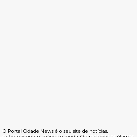
Povos Indígenas
Dorival Júnior amplia série negativa no Brasileirão
após derrota do São Paulo
O Portal Cidade News é o seu site de notícias,
entretenimento, música e moda. Oferecemos as últimas