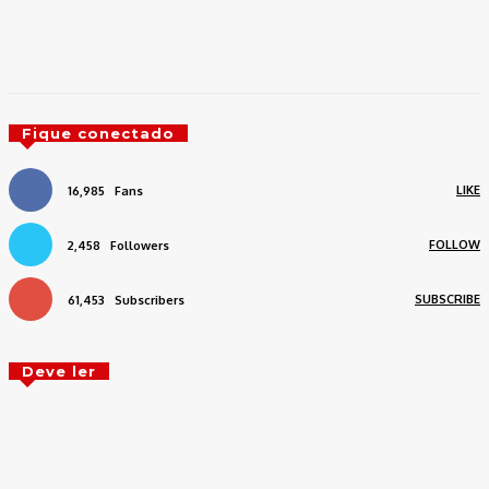
Fique conectado
LIKE
16,985
Fans
FOLLOW
2,458
Followers
SUBSCRIBE
61,453
Subscribers
Deve ler
Árbitro registra reclamação de Rafinha na
súmula de Grêmio x São Paulo: “P…. de VAR”