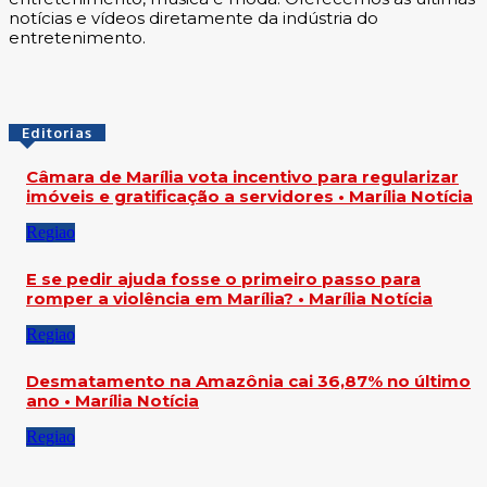
notícias e vídeos diretamente da indústria do
entretenimento.
Editorias
Câmara de Marília vota incentivo para regularizar
imóveis e gratificação a servidores • Marília Notícia
Regiao
E se pedir ajuda fosse o primeiro passo para
romper a violência em Marília? • Marília Notícia
Regiao
Desmatamento na Amazônia cai 36,87% no último
ano • Marília Notícia
Regiao