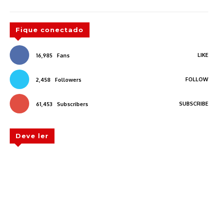
Fique conectado
LIKE
16,985
Fans
FOLLOW
2,458
Followers
SUBSCRIBE
61,453
Subscribers
Deve ler