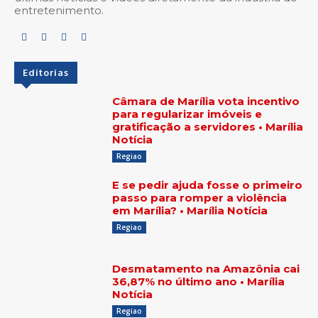
entretenimento.
Editorias
Câmara de Marília vota incentivo
para regularizar imóveis e
gratificação a servidores • Marília
Notícia
Regiao
E se pedir ajuda fosse o primeiro
passo para romper a violência
em Marília? • Marília Notícia
Regiao
Desmatamento na Amazônia cai
36,87% no último ano • Marília
Notícia
Regiao