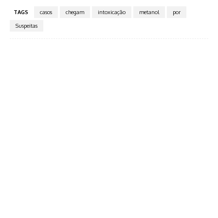
TAGS
casos
chegam
intoxicação
metanol
por
Suspeitas
Facebook
Twitter
Pinterest
WhatsA