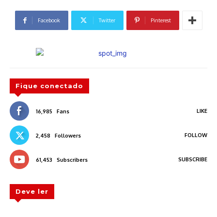
Facebook
Twitter
Pinterest
Fique conectado
LIKE
16,985
Fans
FOLLOW
2,458
Followers
SUBSCRIBE
61,453
Subscribers
Deve ler