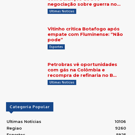
negociação sobre guerra no…
Ultimas Notícias
Vitinho critica Botafogo após
empate com Fluminense: “Não
pode”
Esportes
Petrobras vê oportunidades
com gás na Colômbia e
recompra de refinaria no B…
Ultimas Notícias
Categoria Popular
Ultimas Notícias
10106
Regiao
9260
Esportes
5925