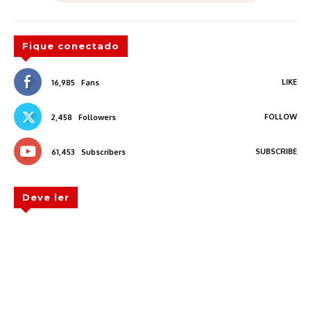
Fique conectado
LIKE
16,985
Fans
FOLLOW
2,458
Followers
SUBSCRIBE
61,453
Subscribers
Deve ler