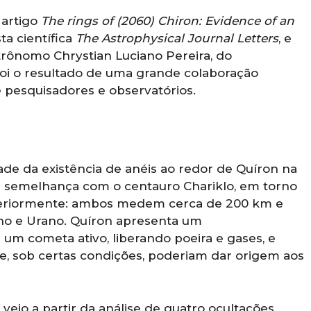
 artigo
The rings of (2060) Chiron: Evidence of an
sta científica
The Astrophysical Journal Letters
, e
trônomo Chrystian Luciano Pereira, do
foi o resultado de uma grande colaboração
 pesquisadores e observatórios.
dade da existência de anéis ao redor de Quíron na
a semelhança com o centauro Chariklo, em torno
nteriormente: ambos medem cerca de 200 km e
rno e Urano. Quíron apresenta um
m cometa ativo, liberando poeira e gases, e
, sob certas condições, poderiam dar origem aos
veio a partir da análise de quatro ocultações