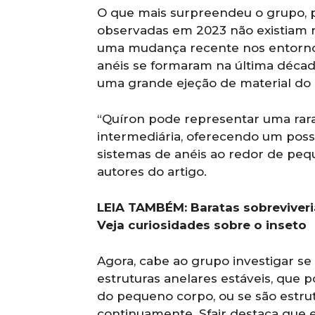
O que mais surpreendeu o grupo, p
observadas em 2023 não existiam n
uma mudança recente nos entornos 
anéis se formaram na última década
uma grande ejeção de material do 
“Quíron pode representar uma rara
intermediária, oferecendo um poss
sistemas de anéis ao redor de peq
autores do artigo.
LEIA TAMBÉM:
Baratas sobrevive
Veja curiosidades sobre o inseto
Agora, cabe ao grupo investigar se
estruturas anelares estáveis, que
do pequeno corpo, ou se são estru
continuamente. Sfair destaca que e