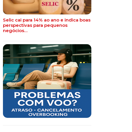
Selic cai para 14% ao ano e indica boas
perspectivas para pequenos
negócios…