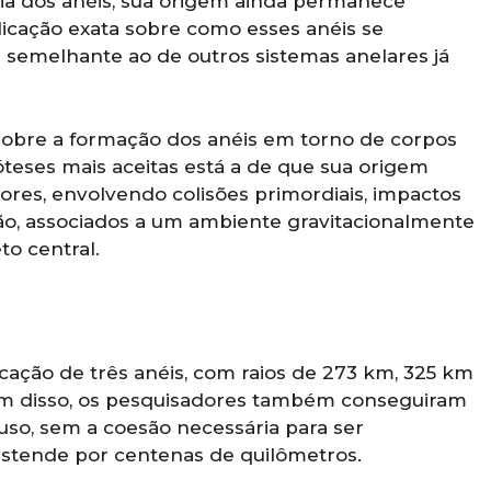
ia dos anéis, sua origem ainda permanece
licação exata sobre como esses anéis se
 semelhante ao de outros sistemas anelares já
obre a formação dos anéis em torno de corpos
teses mais aceitas está a de que sua origem
res, envolvendo colisões primordiais, impactos
ção, associados a um ambiente gravitacionalmente
to central.
icação de três anéis, com raios de 273 km, 325 km
ém disso, os pesquisadores também conseguiram
fuso, sem a coesão necessária para ser
estende por centenas de quilômetros.