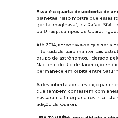
Essa é a quarta descoberta de an
planetas
. “Isso mostra que essas
gente imaginava”, diz Rafael Sfair
da Unesp, câmpus de Guaratinguet
Até 2014, acreditava-se que seria n
intensidade para manter tais estru
grupo de astrônomos, liderado pelo
Nacional do Rio de Janeiro, identif
permanece em órbita entre Saturn
A descoberta abriu espaço para no
que também contassem com anéis.
passaram a integrar a restrita list
adição de Quíron.
LEIA TAMBÉM:
Imortalidade bioló