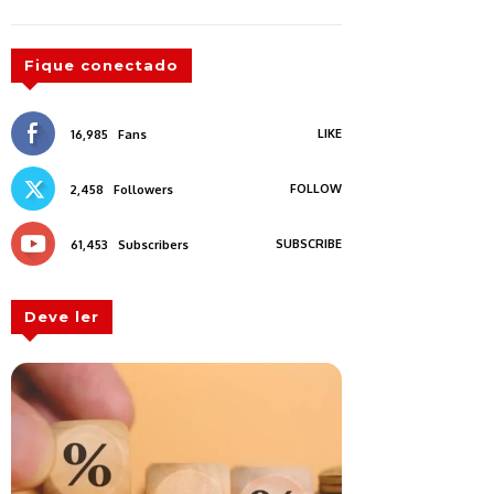
Fique conectado
LIKE
16,985
Fans
FOLLOW
2,458
Followers
SUBSCRIBE
61,453
Subscribers
Deve ler