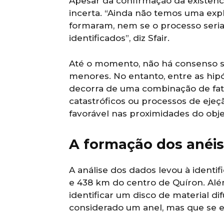
Apesar da confirmação da existênc
incerta. “Ainda não temos uma exp
formaram, nem se o processo seria
identificados”, diz Sfair.
Até o momento, não há consenso s
menores. No entanto, entre as hipó
decorra de uma combinação de fato
catastróficos ou processos de eje
favorável nas proximidades do obje
A formação dos anéis
A análise dos dados levou à identif
e 438 km do centro de Quíron. Al
identificar um disco de material di
considerado um anel, mas que se 