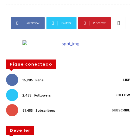
Facebook
Twitter
Pinterest
Fique conectado
LIKE
16,985
Fans
FOLLOW
2,458
Followers
SUBSCRIBE
61,453
Subscribers
Deve ler