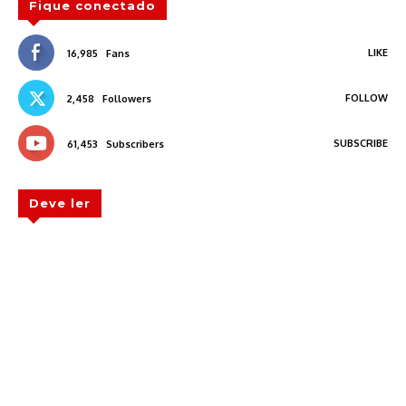
Fique conectado
LIKE
16,985
Fans
FOLLOW
2,458
Followers
SUBSCRIBE
61,453
Subscribers
Deve ler