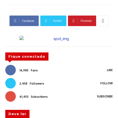
Facebook
Twitter
Pinterest
Fique conectado
LIKE
16,985
Fans
FOLLOW
2,458
Followers
SUBSCRIBE
61,453
Subscribers
Deve ler